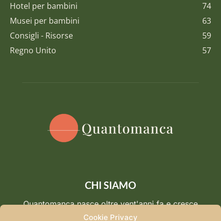
Hotel per bambini
74
Musei per bambini
63
Consigli - Risorse
59
Regno Unito
57
CHI SIAMO
Quantomanca nasce oltre vent'anni fa e cresce
insieme a chi viaggia. Oggi è un punto di riferimento
Cookie Privacy