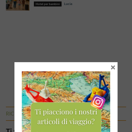
Lucia
Hotel per bambini
×
RICEVI LA NEWSLETTER
Ti teniamo informato… Iscriviti alla