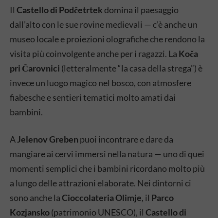
Il
Castello di Podčetrtek
domina il paesaggio
dall’alto con le sue rovine medievali — c’è anche un
museo locale e proiezioni olografiche che rendono la
visita più coinvolgente anche per i ragazzi. La
Koča
pri Čarovnici
(letteralmente “la casa della strega”) è
invece un luogo magico nel bosco, con atmosfere
fiabesche e sentieri tematici molto amati dai
bambini.
A
Jelenov Greben
puoi incontrare e dare da
mangiare ai cervi immersi nella natura — uno di quei
momenti semplici che i bambini ricordano molto più
a lungo delle attrazioni elaborate. Nei dintorni ci
sono anche la
Cioccolateria Olimje
, il
Parco
Kozjansko
(patrimonio UNESCO), il
Castello di