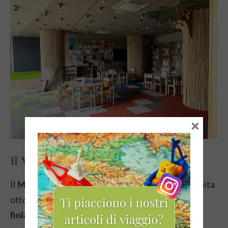
×
Il Mondo delle Saune Termalija
Il
Mondo delle Saune
si estende su 1.550 m² e ospita
otto diverse tipologie di sauna, tra cui la
sauna
finlandese Teatro del Vento
— una struttura