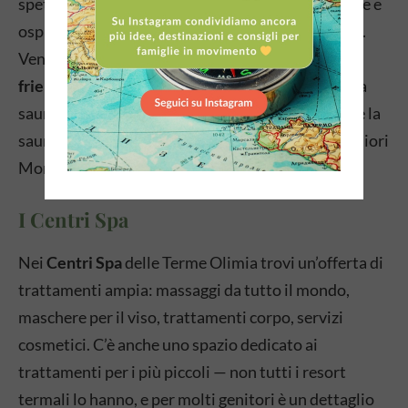
spettacolare che può contenere fino a 100 persone e
ospita presentazioni guidate dai maestri di sauna.
Vengono organizzati anche programmi
family-
friendly
per introdurre i bambini alla cultura della
sauna in modo graduale e sicuro. Per gli adulti che la
sauna la prendono sul serio, questo è uno dei migliori
Mondi delle Saune della regione.
I Centri Spa
Nei
Centri Spa
delle Terme Olimia trovi un’offerta di
trattamenti ampia: massaggi da tutto il mondo,
maschere per il viso, trattamenti corpo, servizi
cosmetici. C’è anche uno spazio dedicato ai
trattamenti per i più piccoli — non tutti i resort
termali lo hanno, e per molti genitori è un dettaglio