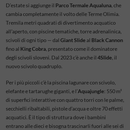
D’estate si aggiunge il
Parco Termale Aqualuna
, che
cambia completamente il volto delle Terme Olimia.
Tremila metri quadrati di divertimento acquatico
all’aperto, con piscine tematiche, torre adrenalinica,
scivoli di ogni tipo — dal
Giant Slide
al
Black Cannon
fino al
King Cobra
, presentato come il dominatore
degli scivoli sloveni. Dal 2023 c’è anche il
4Slide
, il
nuovo scivolo quadruplo.
Per i più piccoli c’è la piscina lagunare con scivolo,
elefante e tartarughe giganti, e l’
Aquajungle
: 550 m²
di superfici interattive con quattro torri con le palme,
secchielli ribaltabili, pistole d’acqua e oltre 70 effetti
acquatici. È il tipo di struttura dove i bambini
entrano alle dieci e bisogna trascinarli fuori alle sei di