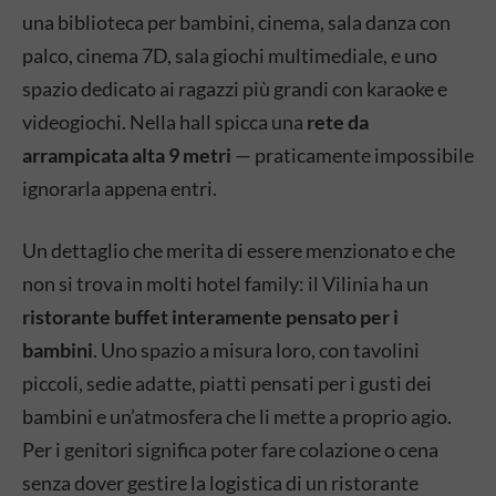
una biblioteca per bambini, cinema, sala danza con
palco, cinema 7D, sala giochi multimediale, e uno
spazio dedicato ai ragazzi più grandi con karaoke e
videogiochi. Nella hall spicca una
rete da
arrampicata alta 9 metri
— praticamente impossibile
ignorarla appena entri.
Un dettaglio che merita di essere menzionato e che
non si trova in molti hotel family: il Vilinia ha un
ristorante buffet interamente pensato per i
bambini
. Uno spazio a misura loro, con tavolini
piccoli, sedie adatte, piatti pensati per i gusti dei
bambini e un’atmosfera che li mette a proprio agio.
Per i genitori significa poter fare colazione o cena
senza dover gestire la logistica di un ristorante