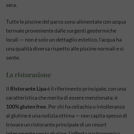
sera.
Tutte le piscine del parco sono alimentate con acqua
termale proveniente dalle sorgenti geotermiche
locali — non è solo un dettaglio estetico, l’acqua ha
una qualità diversa rispetto alle piscine normali e si
sente.
La ristorazione
Il
Ristorante Lipa
è il riferimento principale, con una
caratteristica che merita di essere menzionata: è
100% gluten free
. Per chi ha celiachia o intolleranza
al glutine è una notizia ottima — non capita spesso di
trovare un ristorante principale di un resort
interamente senza glutine. L’offerta gastronomica