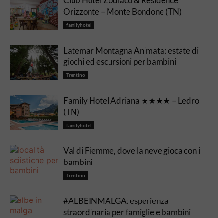
Club Hotel Zodiaco & Residence
Orizzonte – Monte Bondone (TN)
familyhotel
Latemar Montagna Animata: estate di
giochi ed escursioni per bambini
Trentino
Family Hotel Adriana ★★★★ – Ledro
(TN)
familyhotel
Val di Fiemme, dove la neve gioca con i
bambini
Trentino
#ALBEINMALGA: esperienza
straordinaria per famiglie e bambini