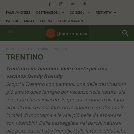
FAMILYHOTELS
DESTINAZIONI
CONSIGLI
FESTIVITA’
PARCHI
MUSEI
CUCINA
SHOP AMAZON
Home
Italia
Trentino
Pagina 2
TRENTINO
Trentino
con
bambini:
idee
e
mete
per
una
vacanza
family-
friendly
Scopri
il
Trentino
con
bambini:
una
delle
destinazioni
più
amate
dalle
famiglie
per
vacanze
nella
natura,
sia
in
estate
che
in
inverno.
In
questa
sezione
trovi
tanti
articoli
utili
su
cosa
fare,
dove
andare
e
quali
sono
le
località
di
montagna
e
le
valli
più
belle
da
esplorare
con
i
bambini.
Dalle
passeggiate
nei
parchi
naturali
alle
piste
da
sci
baby-
friendly,
dalle
fattorie
didattiche