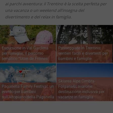
ai
parchi
avventura:
il
Trentino
è
la
scelta
perfetta
per
una
vacanza
o
un
weekend
all’insegna
del
divertimento
e
del
relax
in
famiglia.
Escursione in Val Gardena
Passeggiate in Trentino:
per famiglie: il percorso
sentieri facili e divertenti per
tematico “Uciei de Frëines
bambini e famiglie
Skiarea Alpe Cimbra-
Paganella Family Festival, un
Folgaria&Lavarone:
evento per bambini
destinazione inclusiva per
sull’Altopiano della Paganella
vacanze in famiglia