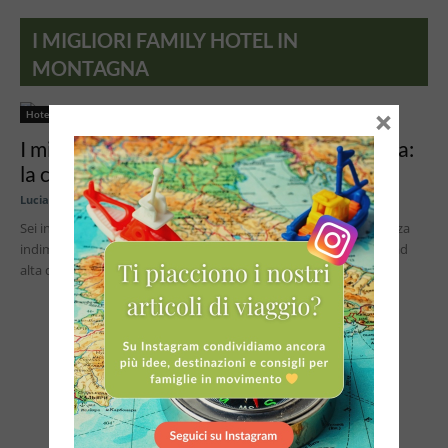
I MIGLIORI FAMILY HOTEL IN
MONTAGNA
×
Hotel per bambini
I migliori Family Hotel in montagna in Italia:
la classifica di...
Lucia
Sei in cerca del family hotel in montagna perfetto per una vacanza
indimenticabile con i tuoi bambini? Scegliere la struttura ideale ad
alta quota...