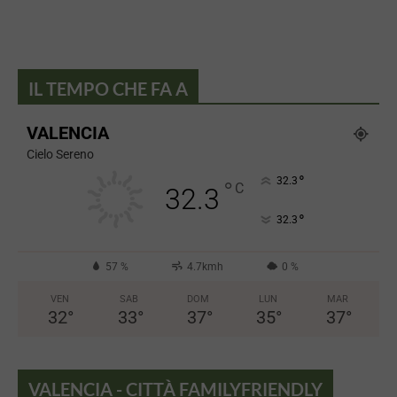
IL TEMPO CHE FA A
VALENCIA
Cielo Sereno
°
32.3
°
C
32.3
°
32.3
57 %
4.7kmh
0 %
VEN
SAB
DOM
LUN
MAR
32
°
33
°
37
°
35
°
37
°
VALENCIA - CITTÀ FAMILYFRIENDLY