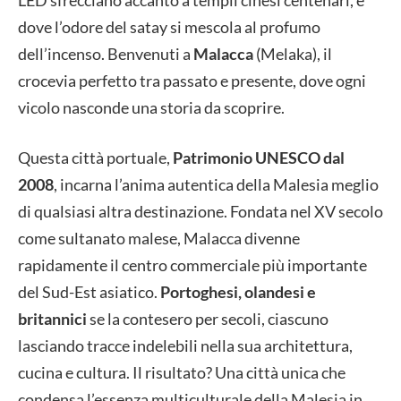
LED sfrecciano accanto a templi cinesi centenari, e
dove l’odore del satay si mescola al profumo
dell’incenso. Benvenuti a
Malacca
(Melaka), il
crocevia perfetto tra passato e presente, dove ogni
vicolo nasconde una storia da scoprire.
Questa città portuale,
Patrimonio UNESCO dal
2008
, incarna l’anima autentica della Malesia meglio
di qualsiasi altra destinazione. Fondata nel XV secolo
come sultanato malese, Malacca divenne
rapidamente il centro commerciale più importante
del Sud-Est asiatico.
Portoghesi, olandesi e
britannici
se la contesero per secoli, ciascuno
lasciando tracce indelebili nella sua architettura,
cucina e cultura. Il risultato? Una città unica che
condensa l’essenza multiculturale della Malesia in