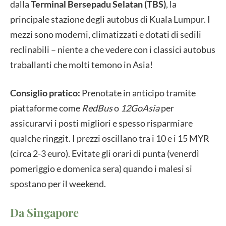
dalla
Terminal Bersepadu Selatan (TBS)
, la
principale stazione degli autobus di Kuala Lumpur. I
mezzi sono moderni, climatizzati e dotati di sedili
reclinabili – niente a che vedere con i classici autobus
traballanti che molti temono in Asia!
Consiglio pratico:
Prenotate in anticipo tramite
piattaforme come
RedBus
o
12GoAsia
per
assicurarvi i posti migliori e spesso risparmiare
qualche ringgit. I prezzi oscillano tra i 10 e i 15 MYR
(circa 2-3 euro). Evitate gli orari di punta (venerdì
pomeriggio e domenica sera) quando i malesi si
spostano per il weekend.
Da Singapore