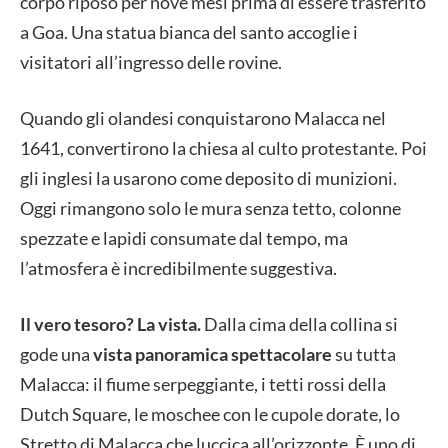
corpo riposò per nove mesi prima di essere trasferito
a Goa. Una statua bianca del santo accoglie i
visitatori all’ingresso delle rovine.
Quando gli olandesi conquistarono Malacca nel
1641, convertirono la chiesa al culto protestante. Poi
gli inglesi la usarono come deposito di munizioni.
Oggi rimangono solo le mura senza tetto, colonne
spezzate e lapidi consumate dal tempo, ma
l’atmosfera è incredibilmente suggestiva.
Il vero tesoro? La vista.
Dalla cima della collina si
gode una
vista panoramica spettacolare
su tutta
Malacca: il fiume serpeggiante, i tetti rossi della
Dutch Square, le moschee con le cupole dorate, lo
Stretto di Malacca che luccica all’orizzonte. È uno di