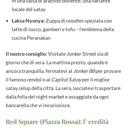
in una salsa di arachidi bollente, una variante
locale del satay
Laksa Nyonya:
Zuppa di noodles speziata con
latte di cocco, gamberi e tofu – l’emblema della
cucina Peranakan
Il nostro consiglio:
Visitate Jonker Street sia di
giorno che di sera. La mattina presto, quando è
ancora tranquilla, fermatevi al
Jonker 88
per provare
il famoso cendol o al
Capitol Satay
per il miglior
satay celup della città. La sera, lasciatevi trasportare
dalla folla del night market e assaggiate da ogni
bancarella che vi incuriosisce.
Red Square (Piazza Rossa): l’ eredità