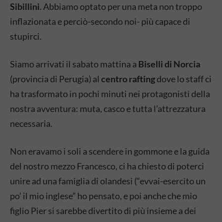
Sibillini
. Abbiamo optato per una meta non troppo
inflazionata e perciò-secondo noi- più capace di
stupirci.
Siamo arrivati il sabato mattina a
Biselli di Norcia
(provincia di Perugia) al
centro rafting
dove lo staff ci
ha trasformato in pochi minuti nei protagonisti della
nostra avventura: muta, casco e tutta l’attrezzatura
necessaria.
Non eravamo i soli a scendere in gommone e la guida
del nostro mezzo Francesco, ci ha chiesto di poterci
unire ad una famiglia di olandesi (“evvai-esercito un
po’ il mio inglese” ho pensato, e poi anche che mio
figlio Pier si sarebbe divertito di più insieme a dei