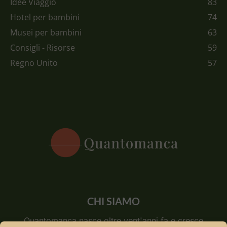
Idee Viaggio
83
Hotel per bambini
74
Musei per bambini
63
Consigli - Risorse
59
Regno Unito
57
CHI SIAMO
Quantomanca nasce oltre vent'anni fa e cresce