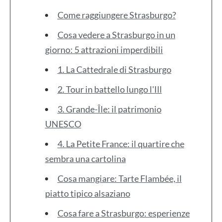
Come raggiungere Strasburgo?
Cosa vedere a Strasburgo in un
giorno: 5 attrazioni imperdibili
1. La Cattedrale di Strasburgo
2. Tour in battello lungo l'Ill
3. Grande-Île: il patrimonio
UNESCO
4. La Petite France: il quartire che
sembra una cartolina
Cosa mangiare: Tarte Flambée, il
piatto tipico alsaziano
Cosa fare a Strasburgo: esperienze