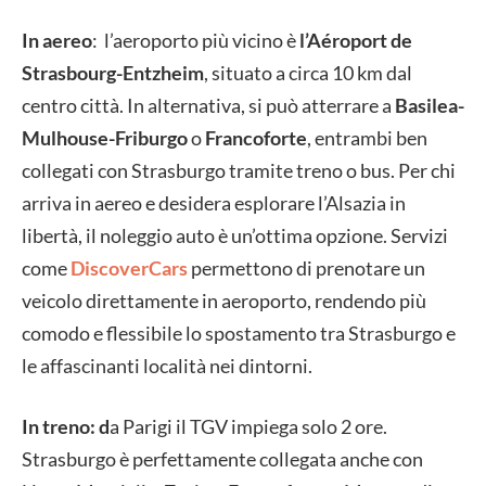
In aereo
: l’aeroporto più vicino è
l’Aéroport de
Strasbourg-Entzheim
, situato a circa 10 km dal
centro città. In alternativa, si può atterrare a
Basilea-
Mulhouse-Friburgo
o
Francoforte
, entrambi ben
collegati con Strasburgo tramite treno o bus. Per chi
arriva in aereo e desidera esplorare l’Alsazia in
libertà, il noleggio auto è un’ottima opzione. Servizi
come
DiscoverCars
permettono di prenotare un
veicolo direttamente in aeroporto, rendendo più
comodo e flessibile lo spostamento tra Strasburgo e
le affascinanti località nei dintorni.
In treno: d
a Parigi il TGV impiega solo 2 ore.
Strasburgo è perfettamente collegata anche con