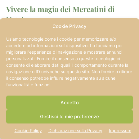
Vivere la magia dei Mercatini di
Natale
Cookie Privacy
Strasburgo si autoproclama ‘
Capitale del Natale
‘ e
Usiamo tecnologie come i cookie per memorizzare e/o
non esagera. Il Christkindelsmärik (Mercato del
accedere ad informazioni sul dispositivo. Lo facciamo per
migliorare l'esperienza di navigazione e mostrare annunci
Bambino Gesù) esiste dal 1570 ed è uno dei più
personalizzati. Fornire il consenso a queste tecnologie ci
antichi e affascinanti d’Europa. Da fine novembre a
consente di elaborare dati quali il comportamento durante la
navigazione o ID univoche su questo sito. Non fornire o ritirare
fine dicembre la città si trasforma: luci ovunque,
il consenso potrebbe influire negativamente su alcune
profumo di vin brulé e cannella, bancarelle di
funzionalità e funzioni.
artigianato e decorazioni natalizie in ogni piazza.
Accetto
Place de la Cathédrale e Place Kléber diventano il
Gestisci le mie preferenze
cuore pulsante delle feste
. L’albero gigante
illuminato di Place Kléber è il simbolo delle
Cookie Policy
Dichiarazione sulla Privacy
Impressum
celebrazioni e attira visitatori da tutta Europa.