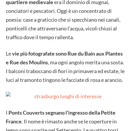
quartiere medievale
era il dominio di mugnai,
conciatori e pescatori. Oggi è un concentrato di
poesia: case a graticcio che si specchiano nei canali,
ponticelli che attraversano l’acqua, vicoli chiusi al
traffico dove il tempo rallenta.
Le
vie più fotografate sono Rue du Bain aux Plantes
e Rue des Moulins
, ma ogni angolo merita una sosta.
I balconi traboccano di fiori in primavera ed estate, le
luci al tramonto tingono le facciate di rosa e arancio.
I
Ponts Couverts
segnano l’ingresso della Petite
France
. Il nome è rimasto anche se le coperture in
legno sono sparite nel Settecento. Le quattro torri