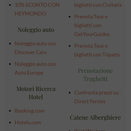
10% SCONTO CON
biglietti con Civitatis
HEYMONDO
Prenota Tour e
biglietti con
Noleggio auto
GetYourGuides
Noleggio auto con
Prenota Tour e
Discover Cars
biglietti con Tiquets
Noleggio auto con
Prenotazione
Auto Europe
Traghetti
Motori Ricerca
Confronta prezzi su
Hotel
Direct Ferries
Booking.com
Catene Alberghiere
Hotels.com
Best Western