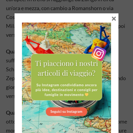
un’ora e mezza, con cambio a Romanshorn o via
×
Costanza. In auto dall’Italia sono circa tre ore da
Milano seguendo l’autostrada verso la Svizzera e poi
verso nord.
Quanto tempo dedicarci.
Un giorno e mezzo è
sufficiente per vedere la città con calma —
Schlosskirche, lungolago, Moleturm e Museo
Zeppelin si coprono in una giornata piena. Il secondo
giorno lo si usa per le escursioni nell’entroterra o
verso le altre sponde.
Quando andare.
La stagione migliore è da aprile a
ottobre, con la primavera e l’inizio dell’autunno come
momenti ideali per trovare meno folla e temperature