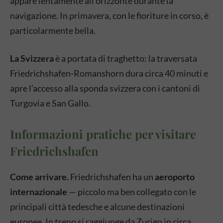
appare lentamente all’orizzonte durante la
navigazione. In primavera, con le fioriture in corso, è
particolarmente bella.
La Svizzera
è a portata di traghetto: la traversata
Friedrichshafen-Romanshorn dura circa 40 minuti e
apre l’accesso alla sponda svizzera con i cantoni di
Turgovia e San Gallo.
Informazioni pratiche per visitare
Friedrichshafen
Come arrivare.
Friedrichshafen ha un
aeroporto
internazionale
— piccolo ma ben collegato con le
principali città tedesche e alcune destinazioni
europee. In treno si raggiunge da Zurigo in circa