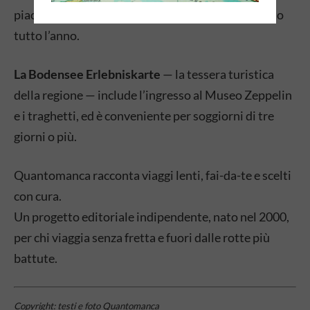
piacevoli sul lungolago. Il Museo Zeppelin è aperto
tutto l’anno.
La Bodensee Erlebniskarte
— la tessera turistica
della regione — include l’ingresso al Museo Zeppelin
e i traghetti, ed è conveniente per soggiorni di tre
giorni o più.
Quantomanca racconta viaggi lenti, fai-da-te e scelti
con cura.
Un progetto editoriale indipendente, nato nel 2000,
per chi viaggia senza fretta e fuori dalle rotte più
battute.
Copyright: testi e foto Quantomanca