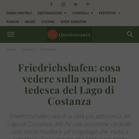
FAMILYHOTELS
DESTINAZIONI
CONSIGLI
FESTIVITA’
PARCHI
MUSEI
CUCINA
SHOP AMAZON
Home
Europa
Germania
Friedrichshafen: cosa
vedere sulla sponda
tedesca del Lago di
Costanza
Friedrichshafen non è la città più pittoresca del
Lago di Costanza. Ma ha una posizione centrale,
una storia insolita e un lungolago che invita a