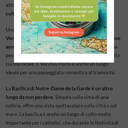
attività all’aperto e una
varietà di luoghi storici e
culturali da visitare
.
Una delle principali attrazioni di Marsiglia è il
Vecchio Porto, un luogo pittoresco dove si possono
ammirare i pescatori che vendono il pesce
appena
pescato e dove si possono gustare i piatti tipici della
cucina locale. Il Vecchio Porto è anche un luogo
ideale per una passeggiata romantica al tramonto.
La
Basilica di Notre-Dame de la Garde è un altro
luogo da non perdere
. Situata sulla cima di una
collina, offre una vista spettacolare sulla città e sul
mare. La basilica è anche un luogo di culto molto
importante per i cattolici, che durante le festività di