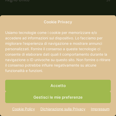
Cookie Privacy
Usiamo tecnologie come i cookie per memorizzare e/o
accedere ad informazioni sul dispositivo. Lo facciamo per
migliorare l'esperienza di navigazione e mostrare annunci
personalizzati. Fornire il consenso a queste tecnologie ci
consente di elaborare dati quali il comportamento durante la
navigazione o ID univoche su questo sito. Non fornire o ritirare
il consenso potrebbe influire negativamente su alcune
CHI SIAMO
funzionalità e funzioni.
Quantomanca nasce oltre vent'anni fa e cresce
Accetto
insieme a chi viaggia. Oggi è un punto di riferimento
per chi ama il viaggio lento: famiglie, coppie,
viaggiatori che preferiscono capire un posto piuttosto
Gestisci le mie preferenze
che consumarlo.
Cookie Policy
Dichiarazione sulla Privacy
Impressum