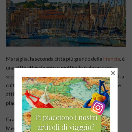
Marsiglia, la seconda città più grande della
Francia
, è
una
città affascinante e multiculturale
ed è una
×
scelta ideale per chi cerca una destinazione che offra
cultura, tradizione religiosa, natura, gastronomia e
attività all’aperto, il tutto in un clima mite e
piacevole.
Grazie alla sua posizione privilegiata sul
Mediterraneo, la città offre una vasta gamma di