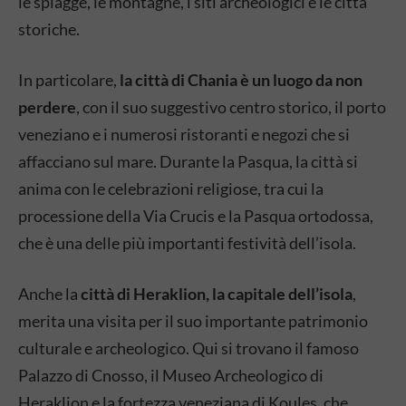
le spiagge, le montagne, i siti archeologici e le città
storiche.
In particolare,
la città di Chania è un luogo da non
perdere
, con il suo suggestivo centro storico, il porto
veneziano e i numerosi ristoranti e negozi che si
affacciano sul mare. Durante la Pasqua, la città si
anima con le celebrazioni religiose, tra cui la
processione della Via Crucis e la Pasqua ortodossa,
che è una delle più importanti festività dell’isola.
Anche la
città di Heraklion, la capitale dell’isola
,
merita una visita per il suo importante patrimonio
culturale e archeologico. Qui si trovano il famoso
Palazzo di Cnosso, il Museo Archeologico di
Heraklion e la fortezza veneziana di Koules, che