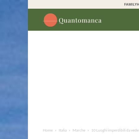
FAMILYH
Quantomanca
Home
Italia
Marche
10 Luoghi imperdibili da vede