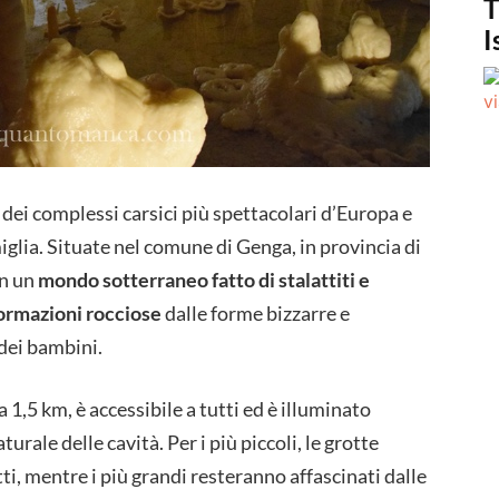
T
I
dei complessi carsici più spettacolari d’Europa e
glia. Situate nel comune di Genga, in provincia di
in un
mondo sotterraneo fatto di stalattiti e
 formazioni rocciose
dalle forme bizzarre e
dei bambini.
a 1,5 km, è accessibile a tutti ed è illuminato
urale delle cavità. Per i più piccoli, le grotte
ti, mentre i più grandi resteranno affascinati dalle