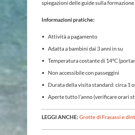
spiegazioni delle guide sulla formazione 
Informazioni pratiche:
Attività a pagamento
Adatta a bambini dai 3 anni in su
Temperatura costante di 14°C (portar
Non accessibile con passeggini
Durata della visita standard: circa 1 
Aperte tutto l’anno (verificare orari s
LEGGI ANCHE:
Grotte di Frasassi e din