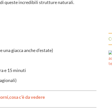
di queste incredibili strutture naturali.
C
e una giacca anche d’estate)
ora e 15 minuti
tagionali)
torni,cosa c’è da vedere