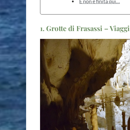
E non è finita qui…
1. Grotte di Frasassi – Viagg