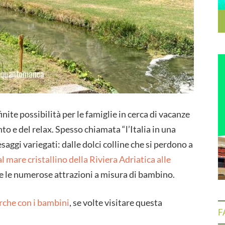
nite possibilità per le famiglie in cerca di vacanze
to e del relax. Spesso chiamata “l’Italia in una
saggi variegati: dalle dolci colline che si perdono a
l mare cristallino della Riviera Adriatica alle
e le numerose attrazioni a misura di bambino.
che con i bambini
, se volte visitare questa
F