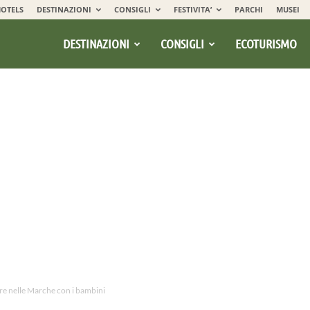
OTELS
DESTINAZIONI
CONSIGLI
FESTIVITA’
PARCHI
MUSEI
DESTINAZIONI
CONSIGLI
ECOTURISMO
re nelle Marche con i bambini