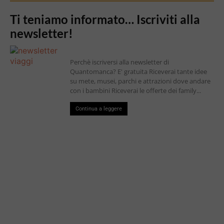
Ti teniamo informato… Iscriviti alla
newsletter!
Perchè iscriversi alla newsletter di
Quantomanca? E' gratuita Riceverai tante idee
su mete, musei, parchi e attrazioni dove andare
con i bambini Riceverai le offerte dei family...
Continua a leggere