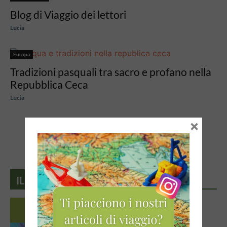
Blog di Viaggio dei lettori
Lucia
Europa
Tradizioni pasquali tra sacro e profano nella
Repubblica Ceca
Lucia
×
51
52
53
IL DIARIO VIAGGI DI QUANTOMANCA