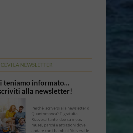
ICEVI LA NEWSLETTER
i teniamo informato…
scriviti alla newsletter!
Perchè iscriversi alla newsletter di
Quantomanca? E' gratuita
Riceverai tante idee su mete,
musei, parchi e attrazioni dove
andare con i bambini Riceverai le