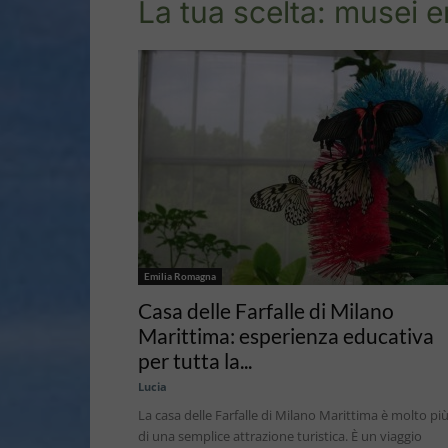
La tua scelta: musei 
Emilia Romagna
Casa delle Farfalle di Milano
Marittima: esperienza educativa
per tutta la...
Lucia
La casa delle Farfalle di Milano Marittima è molto pi
di una semplice attrazione turistica. È un viaggio