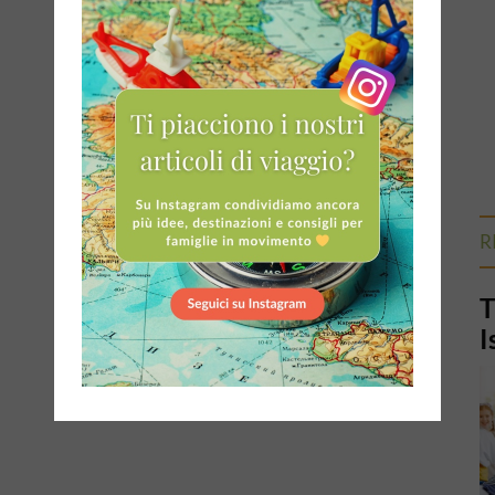
R
T
I