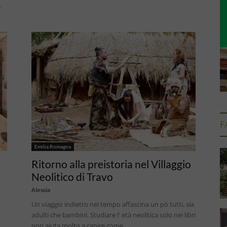
.
F
Emilia Romagna
Ritorno alla preistoria nel Villaggio
Neolitico di Travo
Alessia
Un viaggio indietro nel tempo affascina un pò tutti, sia
adulti che bambini. Studiare l' età neolitica solo nei libri
non aiuta molto a capire come...