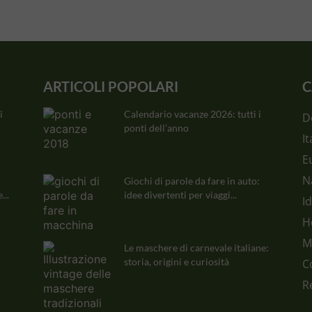
ARTICOLI POPOLARI
C
i
Calendario vacanze 2026: tutti i
D
ponti dell’anno
It
E
N
Giochi di parole da fare in auto:
...
idee divertenti per viaggi...
I
H
M
Le maschere di carnevale italiane:
storia, origini e curiosità
C
R