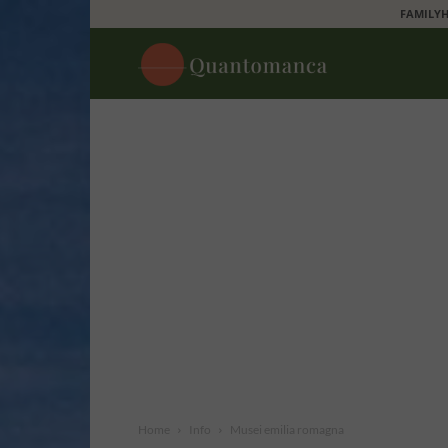
FAMILYH
Quantomanca
Home
Info
Musei emilia romagna