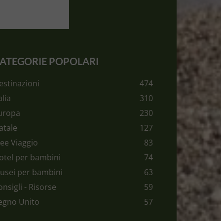
ATEGORIE POPOLARI
estinazioni
474
alia
310
uropa
230
atale
127
dee Viaggio
83
otel per bambini
74
usei per bambini
63
onsigli - Risorse
59
egno Unito
57