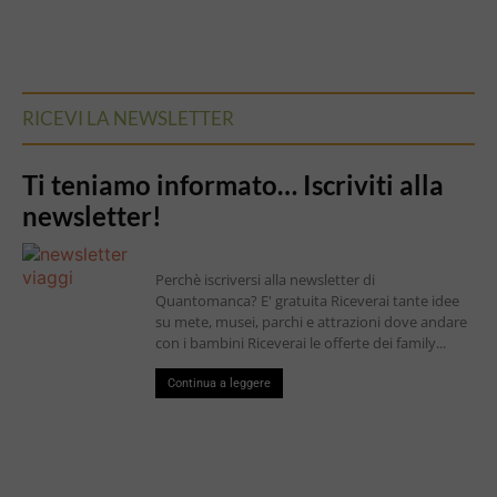
RICEVI LA NEWSLETTER
Ti teniamo informato… Iscriviti alla
newsletter!
Perchè iscriversi alla newsletter di
Quantomanca? E' gratuita Riceverai tante idee
su mete, musei, parchi e attrazioni dove andare
con i bambini Riceverai le offerte dei family...
Continua a leggere