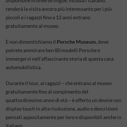
disponibile in diverse lingue, inclusa l’italiano,
renderà la visita ancora più interessante per i più
piccoli e i ragazzi fino a 12 anni entrano
gratuitamente al museo.
E non dimentichiamo il
Porsche Museum
, dove
potrete ammirare ben 80 modelli Porsche e
immergervi nell’affascinante storia di questa casa
automobilistica.
Durante il tour, ai ragazzi – che entrano al museo
gratuitamente fino al compimento del
quattordicesimo anno di età – è offerto un device con
display touch in alta risoluzione, audio e descrizioni
pensati appositamente per loro e disponibili anche in
italiano.