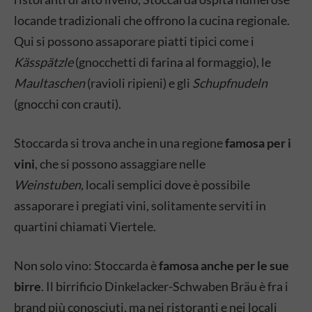
locande tradizionali che offrono la cucina regionale.
Qui si possono assaporare piatti tipici come i
Kässpätzle
(gnocchetti di farina al formaggio), le
Maultaschen
(ravioli ripieni) e gli
Schupfnudeln
(gnocchi con crauti).
Stoccarda si trova anche in una regione
famosa per i
vini
, che si possono assaggiare nelle
Weinstuben,
locali semplici dove è possibile
assaporare i pregiati vini, solitamente serviti in
quartini chiamati Viertele.
Non solo vino: Stoccarda è
famosa anche per le sue
birre
. Il birrificio Dinkelacker-Schwaben Bräu è fra i
brand più conosciuti, ma nei ristoranti e nei locali