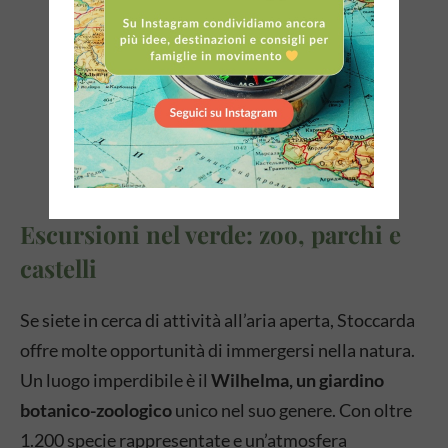
Escursioni nel verde: zoo, parchi e
castelli
Se siete in cerca di attività all’aria aperta, Stoccarda
offre molte opportunità di immergersi nella natura.
Un luogo imperdibile è il
Wilhelma, un giardino
botanico-zoologico
unico nel suo genere. Con oltre
1.200 specie rappresentate e un’atmosfera