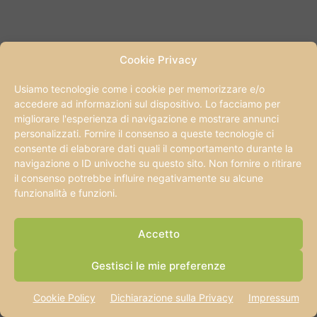
Cookie Privacy
Usiamo tecnologie come i cookie per memorizzare e/o
accedere ad informazioni sul dispositivo. Lo facciamo per
migliorare l'esperienza di navigazione e mostrare annunci
personalizzati. Fornire il consenso a queste tecnologie ci
consente di elaborare dati quali il comportamento durante la
navigazione o ID univoche su questo sito. Non fornire o ritirare
il consenso potrebbe influire negativamente su alcune
CONSIGLIAMO DI LEGGERE
funzionalità e funzioni.
Caribe Bay Jesolo: attrazioni, scivoli, prezzi e
Accetto
orari
Gestisci le mie preferenze
Dormire al museo: dove è possibile farlo in
Cookie Policy
Dichiarazione sulla Privacy
Impressum
Italia