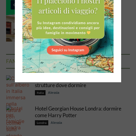
FAMILY HOTEL SELEZIONATI DA NOI
Casa sull’albero in Italia: le 20 migliori
strutture dove dormire
Alessia
Italia
Hotel Georgian House Londra: dormire
come Harry Potter
Alessia
Londra