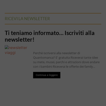
RICEVI LA NEWSLETTER
Ti teniamo informato… Iscriviti alla
newsletter!
Perchè iscriversi alla newsletter di
Quantomanca? E' gratuita Riceverai tante idee
su mete, musei, parchi e attrazioni dove andare
con i bambini Riceverai le offerte dei family...
Continua a leggere