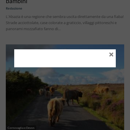
bambini
Redazione
L'Alsazia è una regione che sembra uscita direttamente da una fiaba!
Strade acciottolate, case colorate a graticcio, villaggi pittoreschi e
panorami mozzafiato fanno di...
×
Cornovaglia e Devon