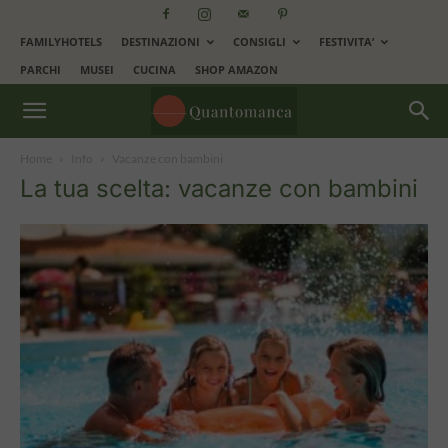
FAMILYHOTELS
DESTINAZIONI
CONSIGLI
FESTIVITA’
PARCHI
MUSEI
CUCINA
SHOP AMAZON
Home
Info
Vacanze con bambini
La tua scelta: vacanze con bambini